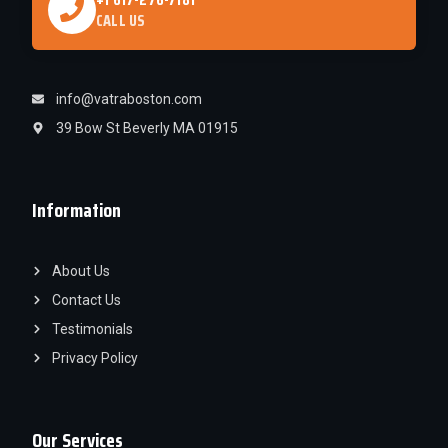
CALL US
info@vatraboston.com
39 Bow St Beverly MA 01915
Information
About Us
Contact Us
Testimonials
Privacy Policy
Our Services